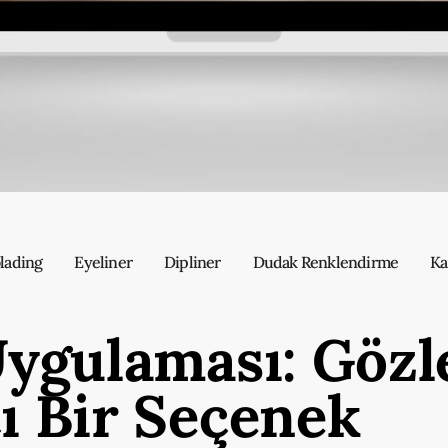
lading
Eyeliner
Dipliner
Dudak Renklendirme
Ka
Uygulaması: Gözle
ı Bir Seçenek