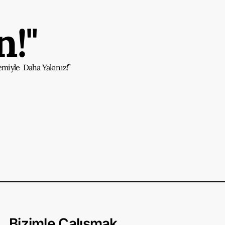
!"
emiyle Daha Yakınız!”
Bizimle Çalışmak