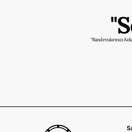
"
“Randevularınızı Kol
S