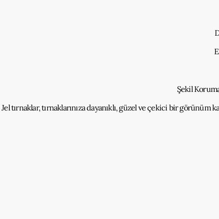
D
E
Şekil Koruma:
Jel tırnaklar, tırnaklarınıza dayanıklı, güzel ve çekici bir görünüm 