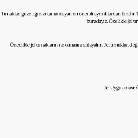
Tırnaklar, güzelliğinizi tamamlayan en önemli ayrıntılardan biridir
buradayız. Özellikle jel t
Öncelikle jel tırnakların ne olmasını anlayalım. Jel tırnaklar, d
Jel Uygulaması: Ö