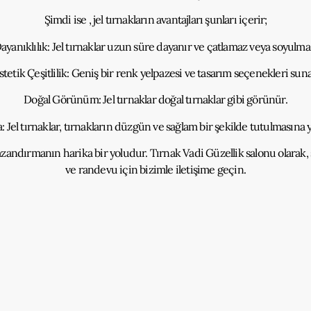
Şimdi ise , jel tırnakların avantajları şunları içerir;
ayanıklılık: Jel tırnaklar uzun süre dayanır ve çatlamaz veya soyulma
stetik Çeşitlilik: Geniş bir renk yelpazesi ve tasarım seçenekleri suna
Doğal Görünüm: Jel tırnaklar doğal tırnaklar gibi görünür.
 Jel tırnaklar, tırnakların düzgün ve sağlam bir şekilde tutulmasına 
kazandırmanın harika bir yoludur. Tırnak Vadi Güzellik salonu olarak,
ve randevu için bizimle iletişime geçin.